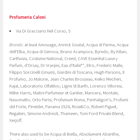
Profumeria Caloni
Via Di Gracciano Nel Corso, 5
Brands
: at least Amouage, Annick Goutal, Acqua di Parma, Acqua
dell'Elba, Acqua di Genova, Bruno Acampora, Byredo, By Kilian,
Carthusia, Costume National, Creed, CAVE Essential Luxury
Parfum, d'Orsay, Dr Vranjes, Eau d'Italie**, Etro, Frederic Malle,
Filippo Sorcinelli (Unum), Giardini di Toscana, Hugh Parsons, Il
Profumo, Jo Malone, Jean Charles Brosseau, Keiko Mecheri,
Kajal, Laboratorio Olfattivo, Ligne St Barth, Lorenzo Villoresi,
Miller Harris, Maitre Parfumeur et Gantier, Mancera, Montale,
Nasomatto, Orto Parisi, Profumum Roma, Penhaligon's, Profumi
del Forte, Pineider, Panama 1924, Rose&Co, Robert Piguet,
Regalien, Simone Andreoli, Thameen, Tom Ford Private Blend,
Xerjoff.
There also used to be Acqua di Biella, Absolument Absinthe,