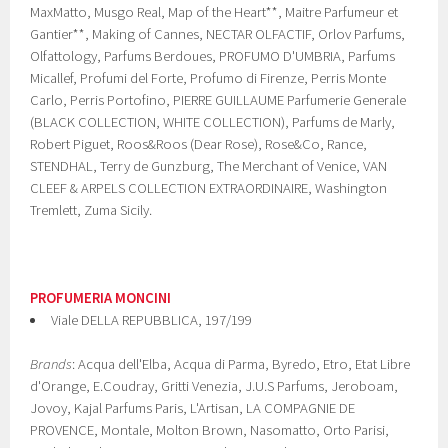
MaxMatto, Musgo Real, Map of the Heart**, Maitre Parfumeur et
Gantier**, Making of Cannes, NECTAR OLFACTIF, Orlov Parfums,
Olfattology, Parfums Berdoues, PROFUMO D'UMBRIA, Parfums
Micallef, Profumi del Forte, Profumo di Firenze, Perris Monte
Carlo, Perris Portofino, PIERRE GUILLAUME Parfumerie Generale
(BLACK COLLECTION, WHITE COLLECTION), Parfums de Marly,
Robert Piguet, Roos&Roos (Dear Rose), Rose&Co, Rance,
STENDHAL, Terry de Gunzburg, The Merchant of Venice, VAN
CLEEF & ARPELS COLLECTION EXTRAORDINAIRE, Washington
Tremlett, Zuma Sicily.
PROFUMERIA MONCINI
Viale DELLA REPUBBLICA, 197/199
Brands
: Acqua dell'Elba, Acqua di Parma, Byredo, Etro, Etat Libre
d'Orange, E.Coudray, Gritti Venezia, J.U.S Parfums, Jeroboam,
Jovoy, Kajal Parfums Paris, L'Artisan, LA COMPAGNIE DE
PROVENCE, Montale, Molton Brown, Nasomatto, Orto Parisi,