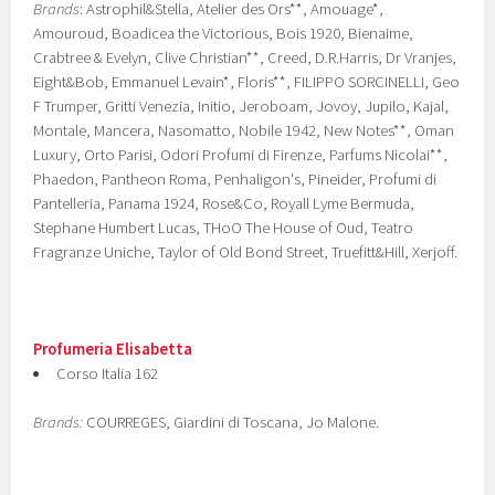
Brands
: Astrophil&Stella, Atelier des Ors**, Amouage*,
Amouroud, Boadicea the Victorious, Bois 1920, Bienaime,
Crabtree & Evelyn, Clive Christian**, Creed, D.R.Harris, Dr Vranjes,
Eight&Bob, Emmanuel Levain*, Floris**, FILIPPO SORCINELLI, Geo
F Trumper, Gritti Venezia, Initio, Jeroboam, Jovoy, Jupilo, Kajal,
Montale, Mancera, Nasomatto, Nobile 1942, New Notes**, Oman
Luxury, Orto Parisi, Odori Profumi di Firenze, Parfums Nicolai**,
Phaedon, Pantheon Roma, Penhaligon's, Pineider, Profumi di
Pantelleria, Panama 1924, Rose&Co, Royall Lyme Bermuda,
Stephane Humbert Lucas, THoO The House of Oud, Teatro
Fragranze Uniche, Taylor of Old Bond Street, Truefitt&Hill, Xerjoff.
Profumeria Elisabetta
Corso Italia 162
Brands:
COURREGES, Giardini di Toscana, Jo Malone.