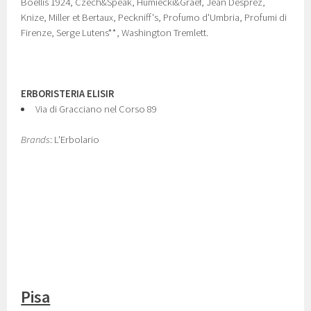
Boellis 1924, Czech&Speak, Humiecki&Graef, Jean Desprez,
Knize, Miller et Bertaux, Peckniff's, Profumo d'Umbria, Profumi di
Firenze, Serge Lutens**, Washington Tremlett.
ERBORISTERIA ELISIR
Via di Gracciano nel Corso 89
Brands
: L'Erbolario
Pisa