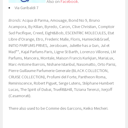
Also on
Facebook
.
Via Garibaldi 7
Brands:
Acqua di Parma, Amouage, Bond No 9, Bruno
Acampora, By Kilian, Byredo, Caron, Clive Christian, Comptoir
Sud Pacifique, Creed, Eight&Bob, ESCENTRIC MOLECULES, Etat
Libre d'Orange, Etro, Frederic Malle, Floris, Humiecki&Graef,
INITIO PARFUMS PRIVES, Jeroboam, Juliette has a Gun, Jul et
Mad**, Kajal Parfums Paris, Ligne St Barth, Lorenzo Villoresi, LM
Parfums, Mancera, Montale, Maison Francis Kurkjian, MariaLux,
Marc-Antoine Barrois, Nishane Istanbul, Nasomatto, Orto Parisi,
Pierre Guillaume Parfumerie Generale (BLACK COLLECTION,
CRUISE COLLECTION), Profumi del Forte, Pantheon Roma,
Reminiscence, Robert Piguet, Serge Lutens, Stéphane Humbert
Lucas, The Spirit of Dubai, Truefitt&Hill, Tiziana Terenzi, Xerjoff
(Casamorati).
There also used to be Comme des Garcons, Keiko Mecheri.