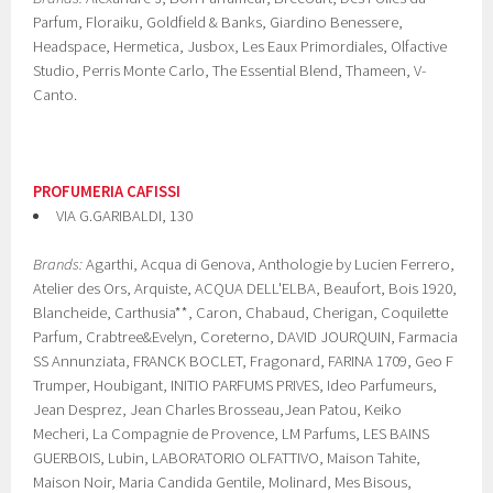
Parfum, Floraiku, Goldfield & Banks, Giardino Benessere,
Headspace, Hermetica, Jusbox, Les Eaux Primordiales, Olfactive
Studio, Perris Monte Carlo, The Essential Blend, Thameen, V-
Canto.
PROFUMERIA CAFISSI
VIA G.GARIBALDI, 130
Brands:
Agarthi, Acqua di Genova, Anthologie by Lucien Ferrero,
Atelier des Ors, Arquiste, ACQUA DELL'ELBA, Beaufort, Bois 1920,
Blancheide, Carthusia**, Caron, Chabaud, Cherigan, Coquilette
Parfum, Crabtree&Evelyn, Coreterno, DAVID JOURQUIN, Farmacia
SS Annunziata, FRANCK BOCLET, Fragonard, FARINA 1709, Geo F
Trumper, Houbigant, INITIO PARFUMS PRIVES, Ideo Parfumeurs,
Jean Desprez, Jean Charles Brosseau,Jean Patou, Keiko
Mecheri, La Compagnie de Provence, LM Parfums, LES BAINS
GUERBOIS, Lubin, LABORATORIO OLFATTIVO, Maison Tahite,
Maison Noir, Maria Candida Gentile, Molinard, Mes Bisous,