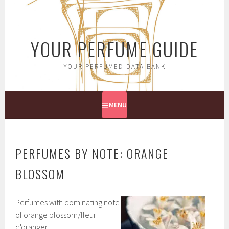
Skip
to
content
YOUR PERFUME GUIDE
YOUR PERFUMED DATA BANK
MENU
PERFUMES BY NOTE: ORANGE
BLOSSOM
Perfumes with dominating note
of orange blossom/fleur
d'oranger.