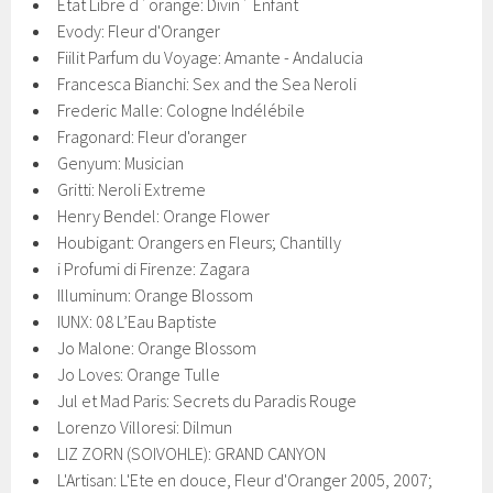
Etat Libre d`orange: Divin` Enfant
Evody: Fleur d'Oranger
Fiilit Parfum du Voyage: Amante - Andalucia
Francesca Bianchi: Sex and the Sea Neroli
Frederic Malle: Cologne Indélébile
Fragonard: Fleur d'oranger
Genyum: Musician
Gritti: Neroli Extreme
Henry Bendel: Orange Flower
Houbigant: Orangers en Fleurs; Chantilly
i Profumi di Firenze: Zagara
Illuminum: Orange Blossom
IUNX: 08 L’Eau Baptiste
Jo Malone: Orange Blossom
Jo Loves: Orange Tulle
Jul et Mad Paris: Secrets du Paradis Rouge
Lorenzo Villoresi: Dilmun
LIZ ZORN (SOIVOHLE): GRAND CANYON
L'Artisan: L'Ete en douce, Fleur d'Oranger 2005, 2007;