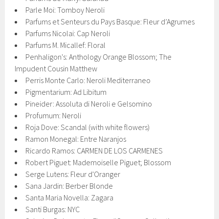
Parle Moi: Tomboy Neroli
Parfums et Senteurs du Pays Basque: Fleur d’Agrumes
Parfums Nicolai: Сap Neroli
Parfums M. Micallef: Floral
Penhaligon's: Anthology Orange Blossom; The
Impudent Cousin Matthew
Perris Monte Carlo: Neroli Mediterraneo
Pigmentarium: Ad Libitum
Pineider: Assoluta di Neroli e Gelsomino
Profumum: Neroli
Roja Dove: Scandal (with white flowers)
Ramon Monegal: Entre Naranjos
Ricardo Ramos: CARMEN DE LOS CARMENES
Robert Piguet: Mademoiselle Piguet; Blossom
Serge Lutens: Fleur d'Oranger
Sana Jardin: Berber Blonde
Santa Maria Novella: Zagara
Santi Burgas: NYC