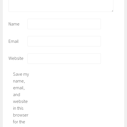
Name
Email
Website
Save my
name,
email,
and
website
in this
browser
for the