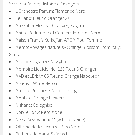
Seville a l'aube; Histoire d'Orangers
L'Orchestre Parfum: Flamenco Néroli
Le Labo: Fleur d'Oranger 27
Mazzolari: Fleurs d'Oranger, Zagara
Maitre Parfumeur et Gantier: Jardin du Neroli
Maison Francis Kurkdjian: APOM Pour Femme
Memo: Voyages Naturels - Orange Blossom From Italy;
Sintra
Milano Fragranze: Naviglio
Memoire Liquide: No. 120 Fleur D'Oranger
MAD et LEN: № 66 Fleur d’Orange Napoleon
Mizensir: White Neroli
Matiere Premiere: Neroli Oranger
Montale: Orange Flowers
Nishane: Colognise
Nobile 1942: Perdizione
Nez a Nez: Vanithe** (with verveine)
Officina delle Essenze: Puro Neroli
Parfums de Marly: Safanad