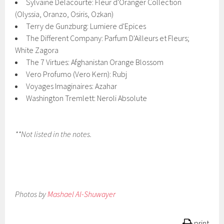
Sylvaine Delacourte: Fleur d'Oranger Collection
(Olyssia, Oranzo, Osiris, Ozkan)
Terry de Gunzburg: Lumiere d'Epices
The Different Company: Parfum D'Ailleurs et Fleurs;
White Zagora
The 7 Virtues: Afghanistan Orange Blossom
Vero Profumo (Vero Kern): Rubj
Voyages Imaginaires: Azahar
Washington Tremlett: Neroli Absolute
**Not listed in the notes.
Photos by
Mashael Al-Shuwayer
print