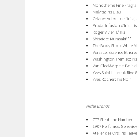
Monotheme Fine Fragranc
Melvita: Iris Bleu
Orlane: Autour de l’iris 
Prada: Infusion d'Iris; Ir
Roger Vivier: L' Iris
Shiseido: Murasaki***
The Body Shop: White Mu
Versace: Essence Etherea
Washington Tremlett: Iri
Van Cleef&Arpels: Bois d'
Yves Saint Laurent: Rive 
Yves Rocher: Iris Noir
Niche Brands
777 Stephane Humbert Lu
1907 Perfumes: Genevie
Atelier des Ors: Iris Fauve