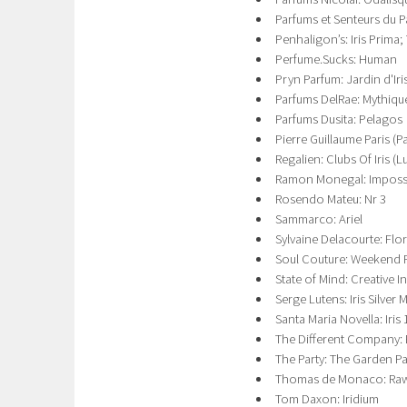
Parfums et Senteurs du P
Penhaligon’s: Iris Prim
Perfume.Sucks: Human
Pryn Parfum: Jardin d'Iri
Parfums DelRae: Mythiqu
Parfums Dusita: Pelagos
Pierre Guillaume Paris (Pa
Regalien: Clubs Of Iris (
Ramon Monegal: Impossib
Rosendo Mateu: Nr 3
Sammarco: Ariel
Sylvaine Delacourte: Flo
Soul Couture: Weekend
State of Mind: Creative I
Serge Lutens: Iris Silver 
Santa Maria Novella: Iris
The Different Company: B
The Party: The Garden Par
Thomas de Monaco: Ra
Tom Daxon: Iridium