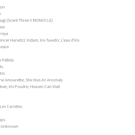
son
e
gi (Scent Three X MONOCLE)
eur
Freya
er Hurwitz): Iridum; Iris Tuxedo; L’eau d’Iris
esire
 Pallida
ts
ris
ne Amourette; She Was An Anomaly
Hiver, Iris Poudre; Heaven Can Wait
 Les Carottes
mps
, Unknown