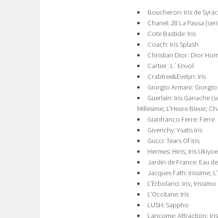
Boucheron: Iris de Syra
Chanel: 28 La Pausa (seri
Cote Bastide: Iris
Coach: Iris Splash
Сhristian Dior: Dior Hom
Cartier: L`Envol
Crabtree&Evelyn: Iris
Giorgio Armani: Giorgio
Guerlain: Iris Ganache (se
Millesime; L'Heure Bleue; C
Gianfranco Ferre: Ferre
Givenchy: Ysatis Iris
Gucci: Tears Of Iris
Hermes: Hiris; Iris Ukiyo
Jardin de France: Eau de 
Jacques Fath: Irissime; L
L'Erbolario: Iris; Irissimo
L'Occitane: Iris
LUSH: Sappho
Lancome: Attraction; Iri