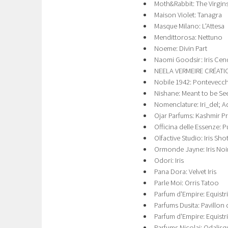
Moth&Rabbit: The Virgin
Maison Violet: Tanagra
Masque Milano: L'Attesa
Mendittorosa: Nettuno
Noeme: Divin Part
Naomi Goodsir: Iris Cen
NEELA VERMEIRE CRÉATIO
Nobile 1942: Pontevecc
Nishane: Meant to be Se
Nomenclature: Iri_del; Ad
Ojar Parfums: Kashmir Pr
Officina delle Essenze: 
Olfactive Studio: Iris Sho
Ormonde Jayne: Iris Noi
Odori: Iris
Pana Dora: Velvet Iris
Parle Moi: Orris Tatoo
Parfum d'Empire: Equistri
Parfums Dusita: Pavillon 
Parfum d'Empire: Equistr
Parfums Nicolai: Odalisq