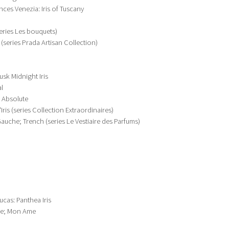
es Venezia: Iris of Tuscany
(series Les bouquets)
is (series Prada Artisan Collection)
sk Midnight Iris
l
s Absolute
Iris (series Collection Extraordinaires)
Gauche; Trench (series Le Vestiaire des Parfums)
cas: Panthea Iris
ve; Mon Ame