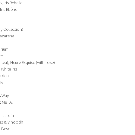
s; Iris Rebelle
; Iris Ebène
y Collection)
Nazarena
arium
re
 tea); Heure Exquise (with rose)
White Iris
arden
le
is Way
: MB 02
n Jardin
nez & Vinoodh
; Besos