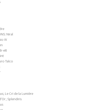
s
dre
NS: Niral
hio W
en
r-ett
int
Puro Talco
t
r
us; Le Cri de la Lumière
d'Or; Splendiris
ius
ue