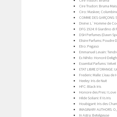
Cire Trudon: Bruma
Cire Trudon: Bruma Mai
Ciro: Maskee; Columbin
COMME DES GARÇONS: Su
Divine: L`Homme de Co
DFG 1924: Il Giardino di 
DSH Perfumes (Dawn Spenc
Elisire Parfums: Poudre D
Etro: Pegaso
Emmanuel Levain: Tendre
Ex Nihilo: Honoré Deligh
Essential Parfums: Velvet I
ETAT LIBRE D’ORANGE: U
Frederic Malle: L'eau de 
Heeley: Iris de Nuit
HFC: Black Iris
Honore des Pres: I Love
Hilde Soliani: Il Vs Iris
Houbigant: Iris des Cha
IMAGINARY AUTHORS: O
In Astra: Betelgeuse