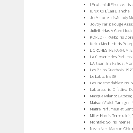
I Profumi di Firenze: Iris 
IUNX: 09 L’Eau Blanche
Jo Malone: Iris & Lady
Jovoy Paris: Rouge Assa
Juliette Has A Gun: Liquid
KORLOFF PARIS: Iris Dor
Keiko Mecheri: Iris Pourp
L’ORCHESTRE PARFUM: E
La Closerie des Parfums: 
L'Artisan: Iris Pallida; 
Les Bains Guerbois: 197
Le Labo: Iris 39
Les Indemodables: Iris P
Laboratorio Olfattivo: Da
Masque Milano: LʼAttesa; 
Maison Violet: Tanagra;
Maitre Parfumeur et Gantie
Miller Harris: Terre d'Iris;
Montale: So Iris Intense
Nez a Nez: Marron Chic (