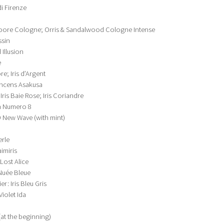
di Firenze
 Moore Cologne; Orris & Sandalwood Cologne Intense
ssin
 Illusion
e
re; Iris d’Argent
ncens Asakusa
Iris Baie Rose; Iris Coriandre
Mon Numero 8
9 New Wave (with mint)
erle
imiris
Lost Alice
 Nuée Bleue
r: Iris Bleu Gris
 Violet Ida
at the beginning)