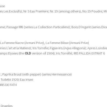
cuse
es Les Exclusifs); Nr 5 Eau Premiere; Nr. 19 (among others), No 19 Poudre; Mi
me; Passage №8 (series La Collection Particuliere); Bois D'Argent (series Di
 La Femme Nacre (Armani Prive), La Femme Bleue (Armani Prive)
ries L'art et la Matiere); Iris Torrefie; Figue-Iris (Aqua Allegoria); Apres Londee
hamps Elysees (the
OLD
version of 1904); Iris Torréfié; IRIS PALLIDA EXTRAIT 6
e ; Paprika Brasil (with pepper) (series Hermessence)
Toilette 1920: Eau irisee
’IRIS DE FATH
s Dragées