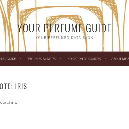
YOUR PERFUME GUIDE
YOUR PERFUMED DATA BANK
PING GUIDE
PERFUMES BY NOTES
INDICATION OF SOURCES
ABOUT ME & 
OTE: IRIS
te of iris.