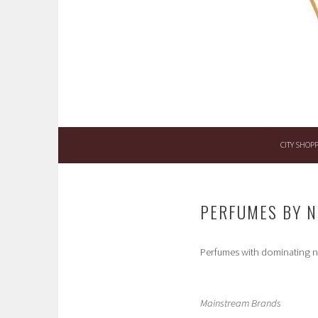
Skip
to
content
CITY SHOP
PERFUMES BY N
Perfumes with dominating no
Mainstream Brands