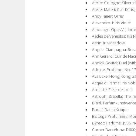
Atelier Cologne: Silver Iri
Atelier Materi: Cuir D'Iris
Andy Tauer: Orris*
Alexandre.J: Iris Violet
Amouage: Opus V (Librar
Aedes de Venustas: Iris 
Aerin: Iris Meadow
Angela Ciampagna: Ros
Ann Gerard: Cuir de Nac
Annick Goutal: Duel (with
Arte del Profumo: No. 17 
Ava Luxe: Hong Kong G
Acqua di Parma: Iris Nobi
Arquiste: Fleur de Louis
Astrophil & Stella: The Ir
Biehl. Parfumkunstwerke
Baruti: Dama Koupa
Bottega Profumiera: Mo
Byredo Parfums: 1996 I
Carner Barcelona: D600