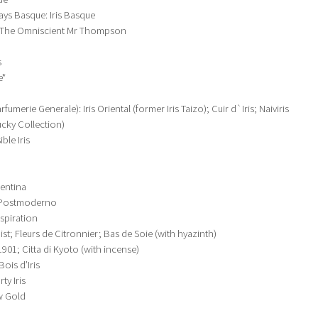
ays Basque: Iris Basque
a; The Omniscient Mr Thompson
s
e*
rfumerie Generale): Iris Oriental (former Iris Taizo); Cuir d`Iris; Naiviris
Lucky Collection)
le Iris
rentina
 Postmoderno
nspiration
Mist; Fleurs de Citronnier; Bas de Soie (with hyazinth)
 1901; Citta di Kyoto (with incense)
ois d’Iris
ty Iris
w Gold